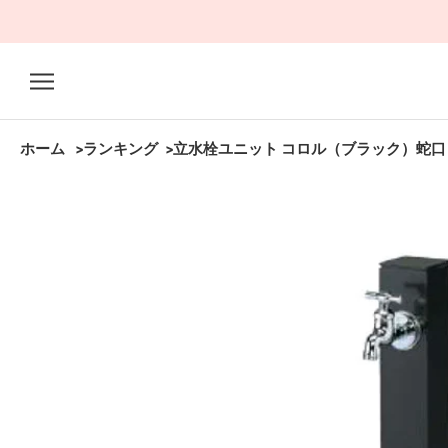
ス
キ
ッ
プ
し
て
ホーム
ランキング
立水栓ユニット コロル（ブラック）蛇口・
コ
ン
テ
ン
ツ
に
移
動
す
る