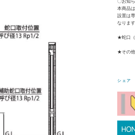
〇お知
本商品
設置は
なりま
★蛇口（
★その
シェア