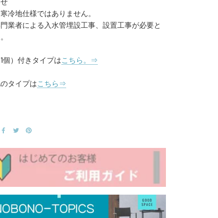
らせ
は寒冷地仕様ではありません。
専門業者による入水管埋設工事、設置工事が必要と
す。
1個）付きタイプは
こちら。⇒
他のタイプは
こちら⇒