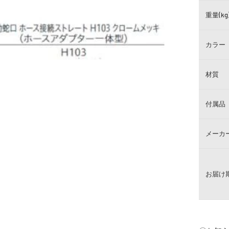
重量(kg
カラー
材質
付属品
メーカ
お届け