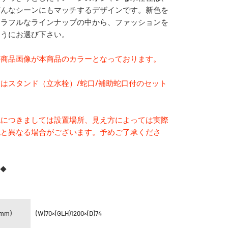
どんなシーンにもマッチするデザインです。新色を
カラフルなラインナップの中から、ファッションを
ようにお選び下さい。
の商品画像が本商品のカラーとなっております。
はスタンド（立水栓）/蛇口/補助蛇口付のセット
色につきましては設置場所、見え方によっては実際
色と異なる場合がございます。予めご了承くださ
 ◆
m)
(W)70×(GLH)1200×(D)74