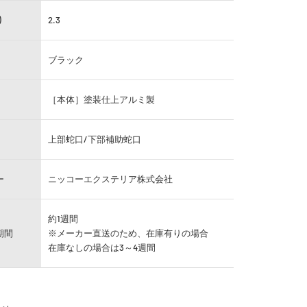
)
2.3
ブラック
［本体］塗装仕上アルミ製
上部蛇口/下部補助蛇口
ー
ニッコーエクステリア株式会社
約1週間
期間
※メーカー直送のため、在庫有りの場合
在庫なしの場合は3～4週間