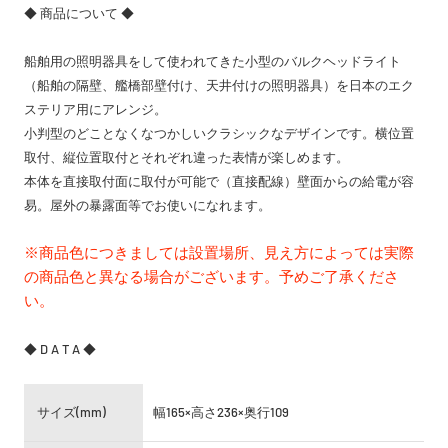
◆ 商品について ◆
船舶用の照明器具をして使われてきた小型のバルクヘッドライト
（船舶の隔壁、艦橋部壁付け、天井付けの照明器具）を日本のエク
ステリア用にアレンジ。
小判型のどことなくなつかしいクラシックなデザインです。横位置
取付、縦位置取付とそれぞれ違った表情が楽しめます。
本体を直接取付面に取付が可能で（直接配線）壁面からの給電が容
易。屋外の暴露面等でお使いになれます。
※商品色につきましては設置場所、見え方によっては実際
の商品色と異なる場合がございます。予めご了承くださ
い。
◆ D A T A ◆
サイズ(mm)
幅165×高さ236×奥行109