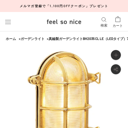
ス
メルマガ登録で「1,100円OFFクーポン」プレゼント
キ
ッ
プ
検索
カート
し
て
ホーム
ガーデンライト
真鍮製ガーデンライトBH2035 CL LE（LEDタイプ）700
コ
ン
テ
ン
ツ
に
移
動
す
る