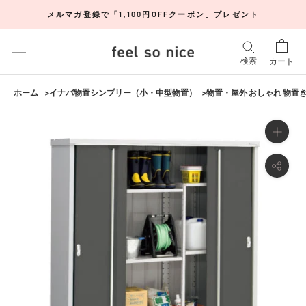
ス
メルマガ登録で「1,100円OFFクーポン」プレゼント
キ
ッ
プ
検索
カート
し
て
ホーム
イナバ物置シンプリー（小・中型物置）
物置・屋外 おしゃれ 物置き
コ
ン
テ
ン
ツ
に
移
動
す
る