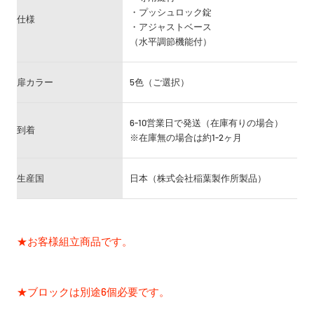
・プッシュロック錠
仕様
・アジャストベース
（水平調節機能付）
扉カラー
5色（ご選択）
6-10営業日で発送（在庫有りの場合）
到着
※在庫無の場合は約1-2ヶ月
生産国
日本（株式会社稲葉製作所製品）
★お客様組立商品です。
★ブロックは別途6個必要です。