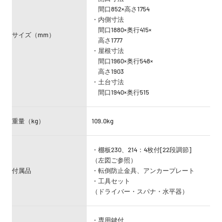
間口852×高さ1754
・内側寸法
間口1880×奥行415×
サイズ（mm）
高さ1777
・屋根寸法
間口1960×奥行548×
高さ1903
・土台寸法
間口1940×奥行515
重量（kg）
109.0kg
・棚板230、214
：4枚付[22段調節]
（左図ご参照）
付属品
・転倒防止金具、アンカープレート
・工具セット
（ドライバー・スパナ
・水平器）
・専用鍵付