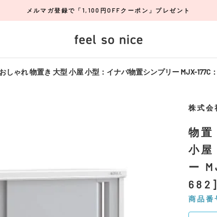
メルマガ登録で「1,100円OFFクーポン」プレゼント
おしゃれ 物置き 大型 小屋 小型：イナバ物置シンプリー MJX-177C
株式会
物置
小屋
ー 
68
商品番