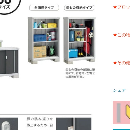
★ブロッ
★この
★その
シェア