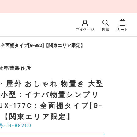
マイページ
検索
カート
：全面棚タイプ[G-682]【関東エリア限定】
社稲葉製作所
・屋外 おしゃれ 物置き 大型
 小型：イナバ物置シンプリ
MJX-177C：全面棚タイプ[G-
2]【関東エリア限定】
号:
G-682CG