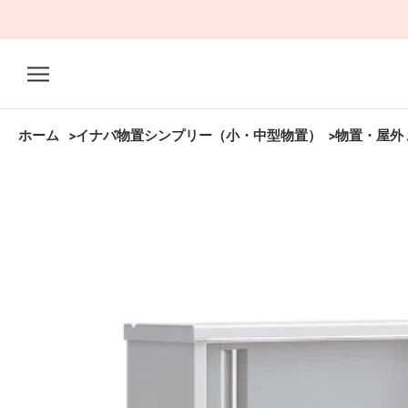
ス
キ
ッ
プ
し
て
ホーム
イナバ物置シンプリー（小・中型物置）
物置・屋外 
コ
ン
テ
ン
ツ
に
移
動
す
る