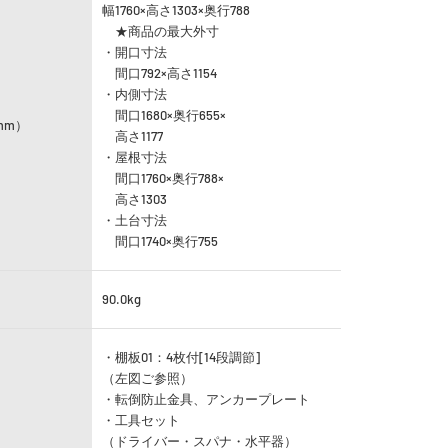
幅1760×高さ1303×
奥行788
★商品の最大外寸
・開口寸法
間口792×高さ1154
・内側寸法
間口1680×奥行655×
mm）
高さ1177
・屋根寸法
間口1760×奥行788×
高さ1303
・土台寸法
間口1740×奥行755
）
90.0kg
・棚板01
：4枚付[14段調節]
（左図ご参照）
・転倒防止金具、アンカープレート
・工具セット
（ドライバー・スパナ
・水平器）