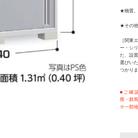
★物置
★その
［関東
ー・シ
た、設
選びい
つかり
■ ご 
県・群
※一部