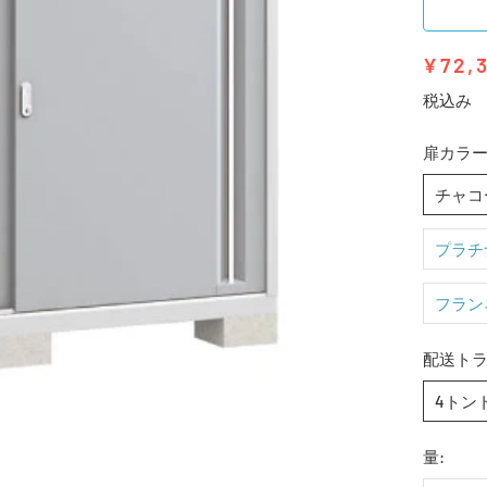
¥72,
税込み
扉カラー
チャコ
プラチ
フラン
配送トラ
4トン
量: