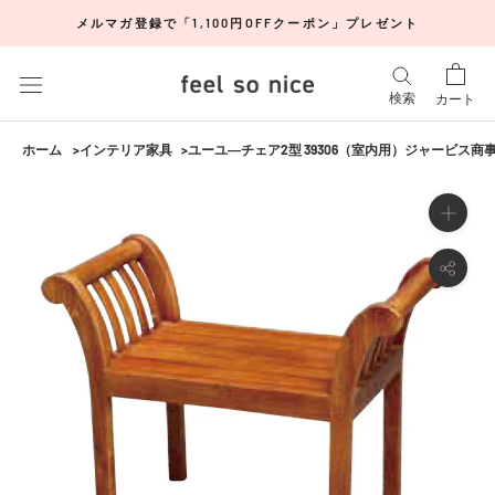
ス
メルマガ登録で「1,100円OFFクーポン」プレゼント
キ
ッ
プ
検索
カート
し
て
ホーム
インテリア家具
ユーユ―チェア2型 39306（室内用）ジャービス商事［
コ
ン
テ
ン
ツ
に
移
動
す
る