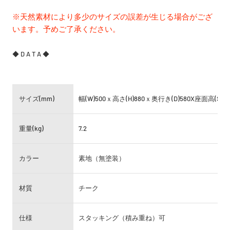
※天然素材により多少のサイズの誤差が生じる場合がござ
います。予めご了承ください。
◆ D A T A ◆
サイズ(mm)
幅(W)500ｘ高さ(H)880ｘ
奥行き(D)580X座面高(SH)4
重量(kg)
7.2
カラー
素地（無塗装）
材質
チーク
仕様
スタッキング（積み重ね）可