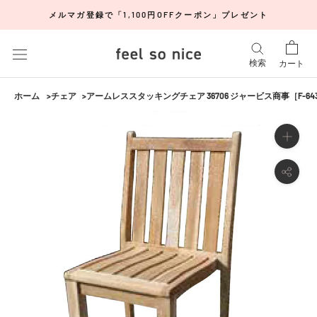
ス
メルマガ登録で「1,100円OFFクーポン」プレゼント
キ
ッ
プ
検索
カート
し
て
ホーム
チェア
アームレススタッキングチェア 36706 ジャービス商事［F-64
コ
ン
テ
ン
ツ
に
移
動
す
る