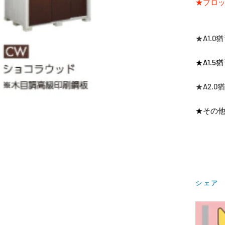
★ブロッ
★A1.
★A1.
★A2.
★その
シェア