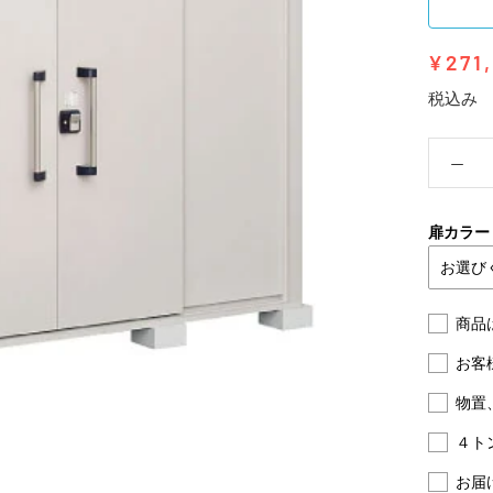
¥271
税込み
扉カラー
商品
お客
物置
４ト
お届