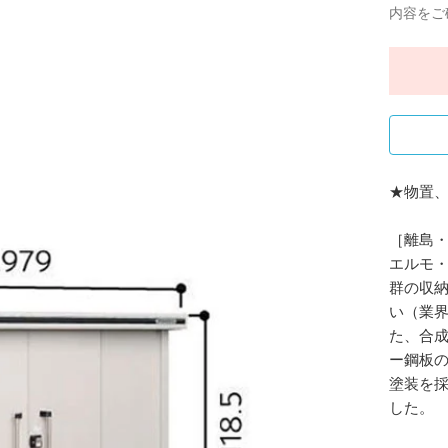
内容をご
★物置
［離島・
エルモ
群の収
い（業界
た、合
ー鋼板
塗装を
した。