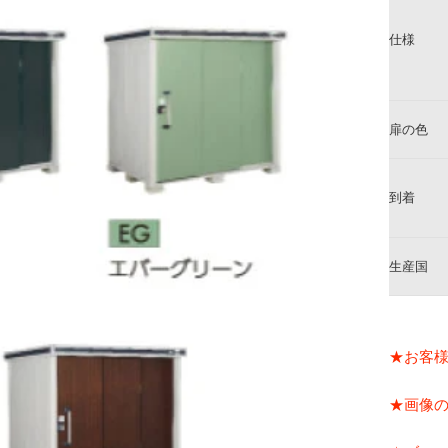
仕様
扉の色
到着
生産国
★お客
★画像