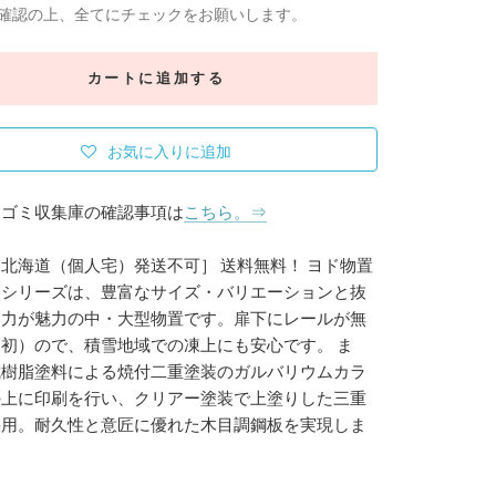
確認の上、全てにチェックをお願いします。
カートに追加する
お気に入りに追加
、ゴミ収集庫の確認事項は
こちら。⇒
北海道（個人宅）発送不可］ 送料無料！ ヨド物置
・シリーズは、豊富なサイズ・バリエーションと抜
納力が魅力の中・大型物置です。扉下にレールが無
初）ので、積雪地域での凍上にも安心です。 ま
成樹脂塗料による焼付二重塗装のガルバリウムカラ
の上に印刷を行い、クリアー塗装で上塗りした三重
採用。耐久性と意匠に優れた木目調鋼板を実現しま