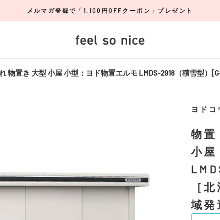
メルマガ登録で「1,100円OFFクーポン」プレゼント
 物置き 大型 小屋 小型：ヨド物置エルモ LMDS-2918（積雪型）
ヨドコ
物置
小屋
LMD
［北
域発