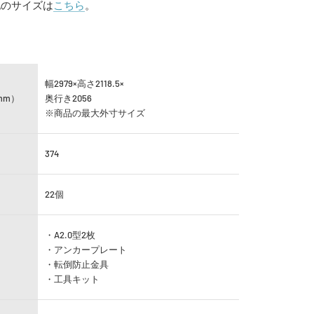
他のサイズは
こちら
。
幅2979×高さ2118.5×
mm）
奥行き2056
※商品の最大外寸サイズ
）
374
22個
・A2.0型2枚
・アンカープレート
・転倒防止金具
・工具キット