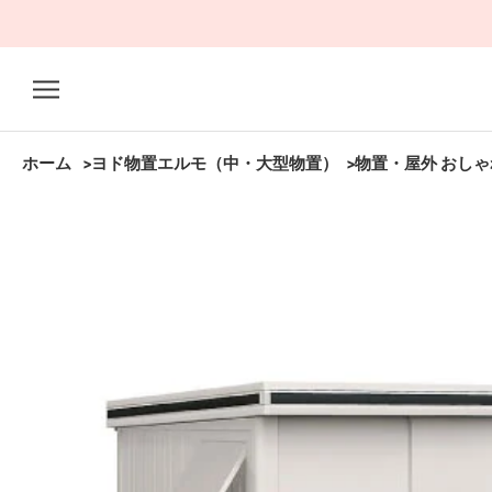
ス
キ
ッ
プ
し
て
ホーム
ヨド物置エルモ（中・大型物置）
物置・屋外 おしゃれ
コ
ン
テ
ン
ツ
に
移
動
す
る